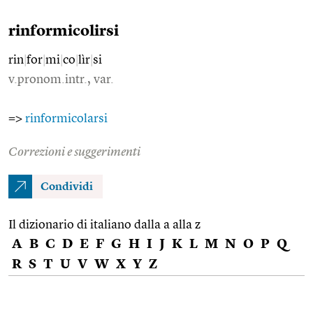
rinformicolirsi
rin
|
for
|
mi
|
co
|
lìr
|
si
v.pronom.intr., var.
=>
rinformicolarsi
Correzioni e suggerimenti
Condividi
Il dizionario di italiano dalla a alla z
A
B
C
D
E
F
G
H
I
J
K
L
M
N
O
P
Q
R
S
T
U
V
W
X
Y
Z