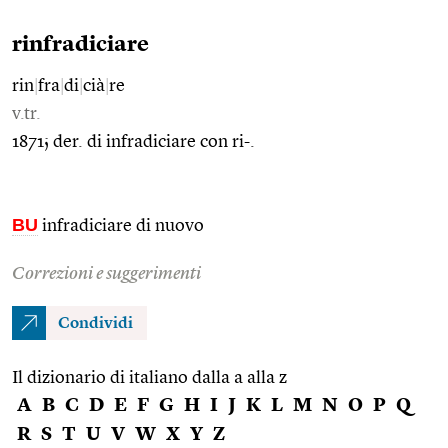
rinfradiciare
rin
|
fra
|
di
|
cià
|
re
v.tr.
1871; der. di infradiciare con ri-.
BU
infradiciare di nuovo
Correzioni e suggerimenti
Condividi
Il dizionario di italiano dalla a alla z
A
B
C
D
E
F
G
H
I
J
K
L
M
N
O
P
Q
R
S
T
U
V
W
X
Y
Z