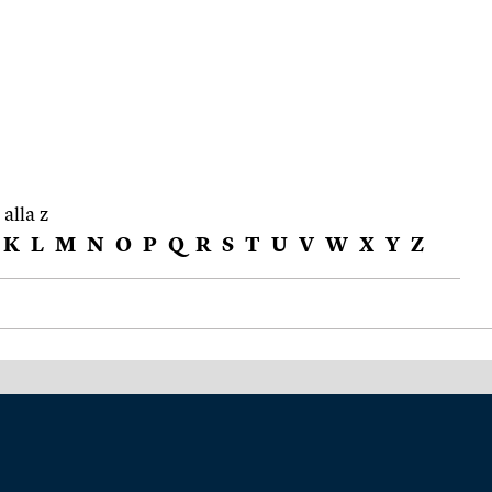
 alla z
K
L
M
N
O
P
Q
R
S
T
U
V
W
X
Y
Z