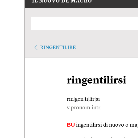
IL NUOVO DE MAURO
RINGENTILIRE
ringentilirsi
rin
|
gen
|
ti
|
lìr
|
si
v.pronom.intr.
BU
ingentilirsi di nuovo o m