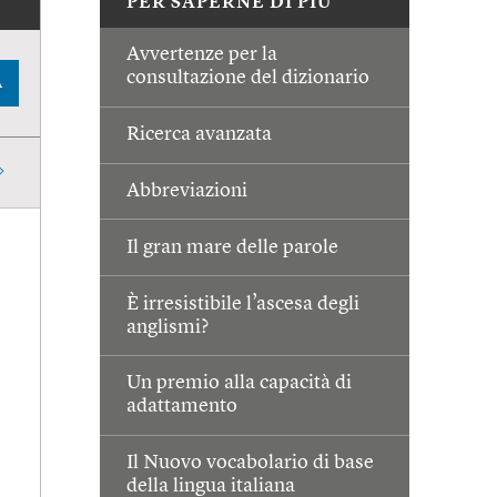
PER SAPERNE DI PIÙ
Avvertenze per la
consultazione del dizionario
A
Ricerca avanzata
Abbreviazioni
Il gran mare delle parole
È irresistibile l’ascesa degli
anglismi?
Un premio alla capacità di
adattamento
Il Nuovo vocabolario di base
della lingua italiana