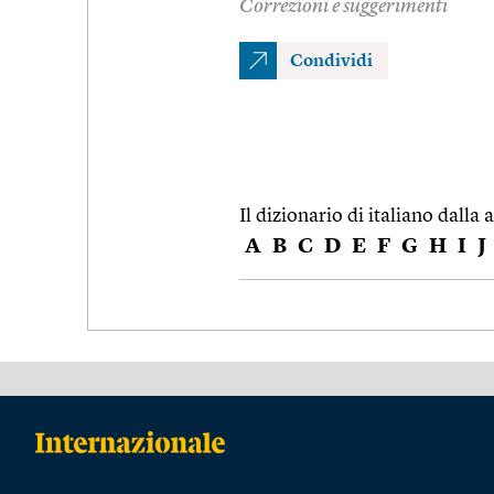
Correzioni e suggerimenti
Condividi
Il dizionario di italiano dalla a
A
B
C
D
E
F
G
H
I
J