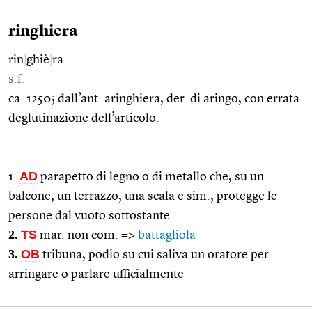
ringhiera
rin
|
ghiè
|
ra
s.f.
ca. 1250; dall’ant. aringhiera, der. di aringo, con errata
deglutinazione dell’articolo.
AD
1.
parapetto di legno o di metallo che, su un
balcone, un terrazzo, una scala e sim., protegge le
persone dal vuoto sottostante
2.
TS
mar. non com. =>
battagliola
3.
OB
tribuna, podio su cui saliva un oratore per
arringare o parlare ufficialmente