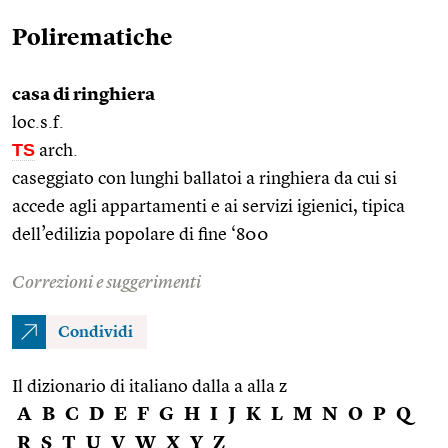
Polirematiche
casa di ringhiera
loc.s.f.
TS
arch.
caseggiato con lunghi ballatoi a ringhiera da cui si
accede agli appartamenti e ai servizi igienici, tipica
dell’edilizia popolare di fine ‘800
Correzioni e suggerimenti
Condividi
Il dizionario di italiano dalla a alla z
A
B
C
D
E
F
G
H
I
J
K
L
M
N
O
P
Q
R
S
T
U
V
W
X
Y
Z