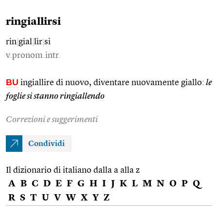
ringiallirsi
rin
|
gial
|
lìr
|
si
v.pronom.intr.
BU
ingiallire di nuovo, diventare nuovamente giallo:
le
foglie si stanno ringiallendo
Correzioni e suggerimenti
Condividi
Il dizionario di italiano dalla a alla z
A
B
C
D
E
F
G
H
I
J
K
L
M
N
O
P
Q
R
S
T
U
V
W
X
Y
Z