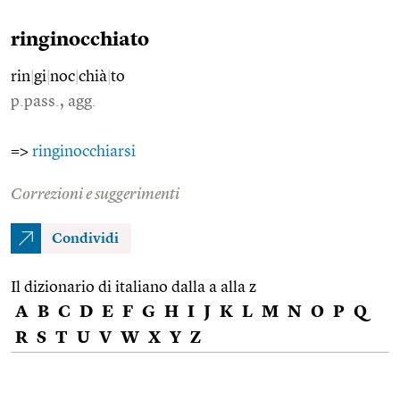
ringinocchiato
rin
|
gi
|
noc
|
chià
|
to
p.pass., agg.
=>
ringinocchiarsi
Correzioni e suggerimenti
Condividi
Il dizionario di italiano dalla a alla z
A
B
C
D
E
F
G
H
I
J
K
L
M
N
O
P
Q
R
S
T
U
V
W
X
Y
Z