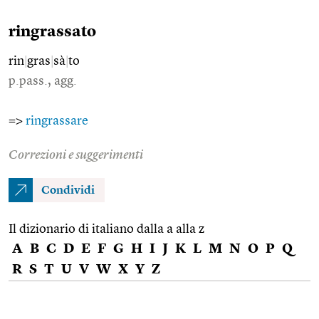
ringrassato
rin
|
gras
|
sà
|
to
p.pass., agg.
=>
ringrassare
Correzioni e suggerimenti
Condividi
Il dizionario di italiano dalla a alla z
A
B
C
D
E
F
G
H
I
J
K
L
M
N
O
P
Q
R
S
T
U
V
W
X
Y
Z