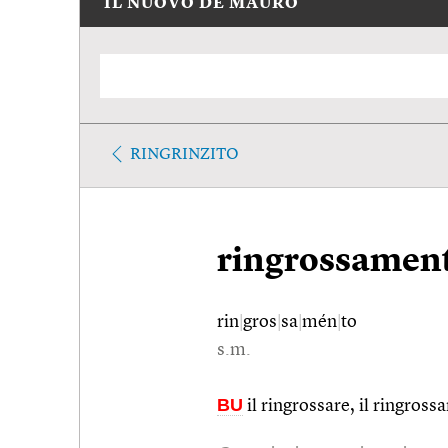
IL NUOVO DE MAURO
RINGRINZITO
ringrossamen
rin
|
gros
|
sa
|
mén
|
to
s.m.
BU
il ringrossare, il ringrossar