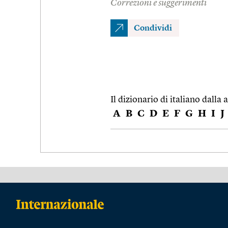
Correzioni e suggerimenti
Condividi
Il dizionario di italiano dalla a
A
B
C
D
E
F
G
H
I
J