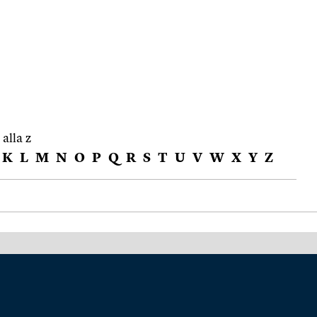
 alla z
K
L
M
N
O
P
Q
R
S
T
U
V
W
X
Y
Z