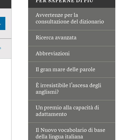
PER SAPERNE DI PIÙ
Avvertenze per la
consultazione del dizionario
A
Ricerca avanzata
Abbreviazioni
Il gran mare delle parole
È irresistibile l’ascesa degli
anglismi?
Un premio alla capacità di
adattamento
Il Nuovo vocabolario di base
della lingua italiana