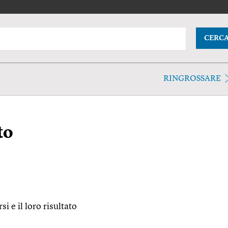
CERC
RINGROSSARE
to
si e il loro risultato