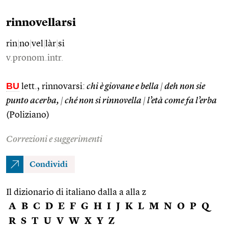
rinnovellarsi
rin
|
no
|
vel
|
làr
|
si
v.pronom.intr.
BU
lett., rinnovarsi:
chi è giovane e bella
|
deh non sie
punto acerba,
|
ché non si rinnovella
|
l’età come fa l’erba
(Poliziano)
Correzioni e suggerimenti
Condividi
Il dizionario di italiano dalla a alla z
A
B
C
D
E
F
G
H
I
J
K
L
M
N
O
P
Q
R
S
T
U
V
W
X
Y
Z