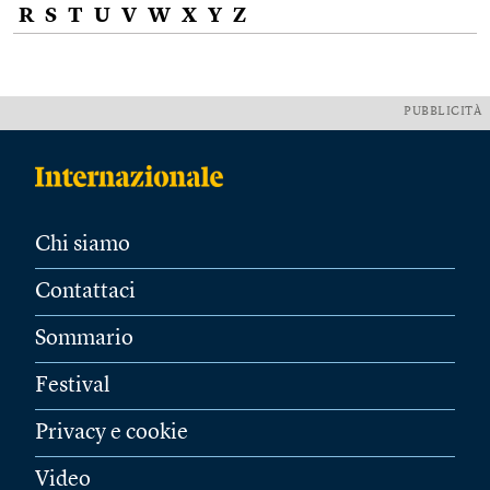
R
S
T
U
V
W
X
Y
Z
PUBBLICITÀ
Chi siamo
Contattaci
Sommario
Festival
Privacy e cookie
Video