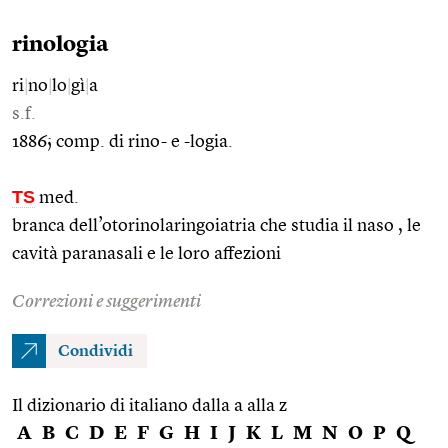
rinologia
ri
|
no
|
lo
|
gì
|
a
s.f.
1886; comp. di rino- e -logia.
TS
med.
branca dell’otorinolaringoiatria che studia il naso , le
cavità paranasali e le loro affezioni
Correzioni e suggerimenti
Condividi
Il dizionario di italiano dalla a alla z
A
B
C
D
E
F
G
H
I
J
K
L
M
N
O
P
Q