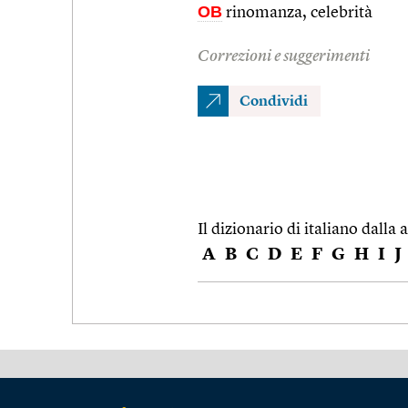
OB
rinomanza, celebrità
Correzioni e suggerimenti
Condividi
Il dizionario di italiano dalla a
A
B
C
D
E
F
G
H
I
J