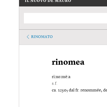
IL NUOVO DE MAURO
RINOMATO
rinomea
ri
|
no
|
mè
|
a
s.f.
ca. 1250; dal fr. renommée, 