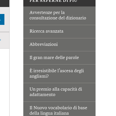
PER SAPERNE DI PIÙ
Avvertenze per la
consultazione del dizionario
A
Ricerca avanzata
Abbreviazioni
Il gran mare delle parole
È irresistibile l’ascesa degli
anglismi?
Un premio alla capacità di
adattamento
Il Nuovo vocabolario di base
della lingua italiana