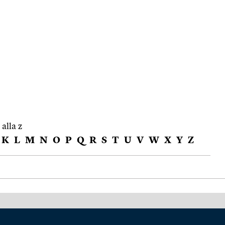
 alla z
K
L
M
N
O
P
Q
R
S
T
U
V
W
X
Y
Z