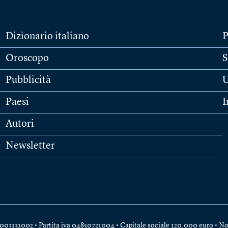
Dizionario italiano
P
Oroscopo
S
Pubblicità
U
Paesi
I
Autori
Newsletter
e 04003131002 • Partita iva 04850721004 • Capitale sociale 120.000 euro •
No