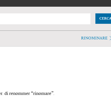
CERC
RINOMINARE
der. di renommer “rinomare”.