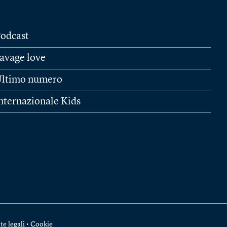
odcast
avage love
ltimo numero
nternazionale Kids
te legali
•
Cookie