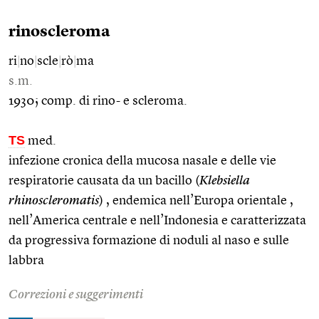
rinoscleroma
ri
|
no
|
scle
|
rò
|
ma
s.m.
1930; comp. di rino- e scleroma.
TS
med.
infezione cronica della mucosa nasale e delle vie
respiratorie causata da un bacillo (
Klebsiella
rhinoscleromatis
) , endemica nell’Europa orientale ,
nell’America centrale e nell’Indonesia e caratterizzata
da progressiva formazione di noduli al naso e sulle
labbra
Correzioni e suggerimenti