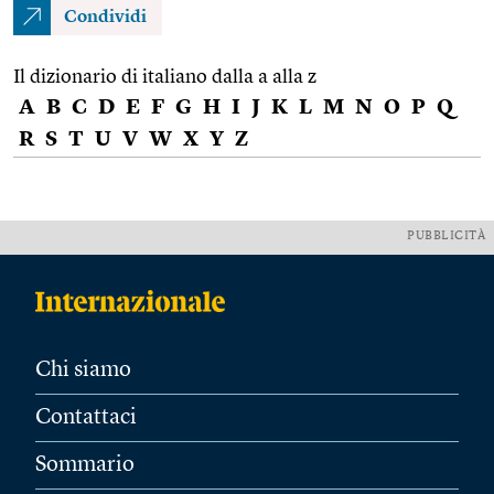
Condividi
Il dizionario di italiano dalla a alla z
A
B
C
D
E
F
G
H
I
J
K
L
M
N
O
P
Q
R
S
T
U
V
W
X
Y
Z
PUBBLICITÀ
Chi siamo
Contattaci
Sommario