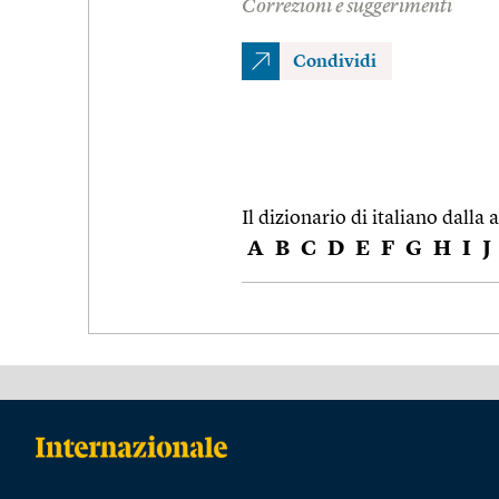
Correzioni e suggerimenti
Condividi
Il dizionario di italiano dalla a
A
B
C
D
E
F
G
H
I
J