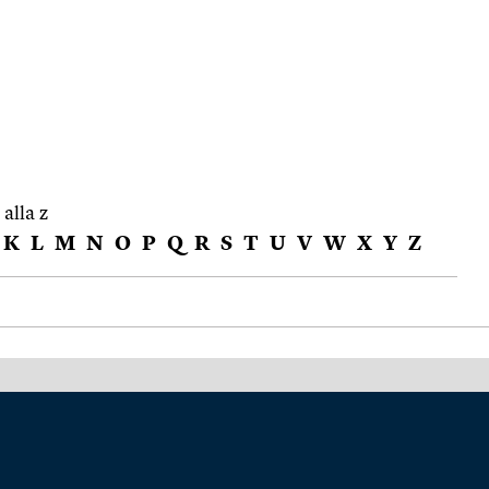
 alla z
K
L
M
N
O
P
Q
R
S
T
U
V
W
X
Y
Z