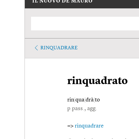
IL NUOVO DE MAURO
RINQUADRARE
rinquadrato
rin
|
qua
|
drà
|
to
p.pass., agg.
=>
rinquadrare