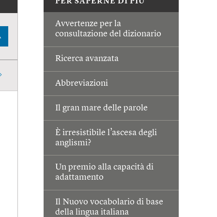
PER SAPERNE DI PIÙ
Avvertenze per la
consultazione del dizionario
A
Ricerca avanzata
Abbreviazioni
Il gran mare delle parole
È irresistibile l’ascesa degli
anglismi?
Un premio alla capacità di
adattamento
Il Nuovo vocabolario di base
della lingua italiana