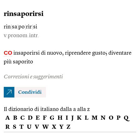
rinsaporirsi
rin
|
sa
|
po
|
rìr
|
si
v.pronom.intr.
CO
insaporirsi di nuovo, riprendere gusto; diventare
più saporito
Correzioni e suggerimenti
Condividi
Il dizionario di italiano dalla a alla z
A
B
C
D
E
F
G
H
I
J
K
L
M
N
O
P
Q
R
S
T
U
V
W
X
Y
Z