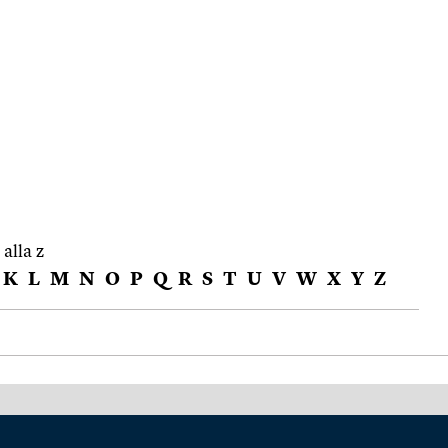
 alla z
K
L
M
N
O
P
Q
R
S
T
U
V
W
X
Y
Z