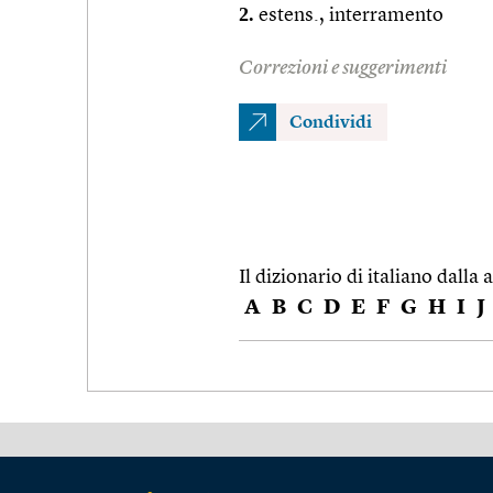
2.
estens., interramento
Correzioni e suggerimenti
Condividi
Il dizionario di italiano dalla a
A
B
C
D
E
F
G
H
I
J