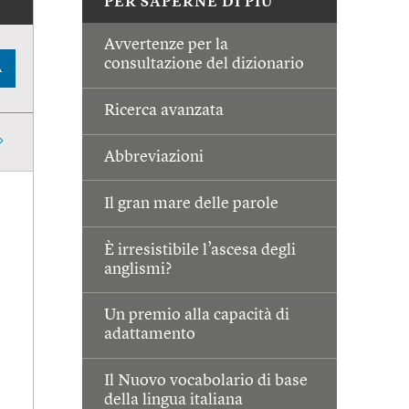
PER SAPERNE DI PIÙ
Avvertenze per la
consultazione del dizionario
A
Ricerca avanzata
Abbreviazioni
Il gran mare delle parole
È irresistibile l’ascesa degli
anglismi?
Un premio alla capacità di
adattamento
Il Nuovo vocabolario di base
della lingua italiana