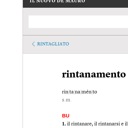
IL NUOVO DE MAURO
RINTAGLIATO
rintanamento
rin
|
ta
|
na
|
mén
|
to
s.m.
BU
1.
il rintanare, il rintanarsi e i