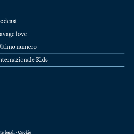
odcast
avage love
ltimo numero
nternazionale Kids
te legali
•
Cookie