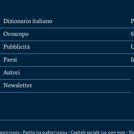
Dizionario italiano
P
Oroscopo
S
Pubblicità
U
Paesi
I
Autori
Newsletter
e 04003131002 • Partita iva 04850721004 • Capitale sociale 120.000 euro •
No