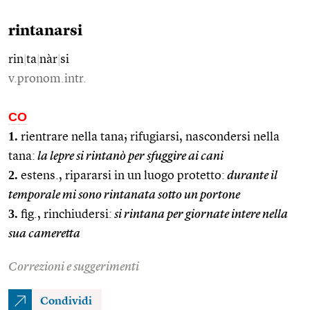
rintanarsi
rin
|
ta
|
nàr
|
si
v.pronom.intr.
CO
1.
rientrare nella tana; rifugiarsi, nascondersi nella
tana:
la lepre si rintanò per sfuggire ai cani
2.
estens., ripararsi in un luogo protetto:
durante il
temporale mi sono rintanata sotto un portone
3.
fig., rinchiudersi:
si rintana per giornate intere nella
sua cameretta
Correzioni e suggerimenti
Condividi