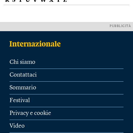
R
S
T
U
V
W
X
Y
Z
PUBBLICITÀ
Chi siamo
Contattaci
Sommario
Festival
Privacy e cookie
Video