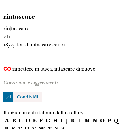
rintascare
rin
|
ta
|
scà
|
re
v.tr.
1872; der. di intascare con ri-.
CO
rimettere in tasca, intascare di nuovo
Correzioni e suggerimenti
Condividi
Il dizionario di italiano dalla a alla z
A
B
C
D
E
F
G
H
I
J
K
L
M
N
O
P
Q