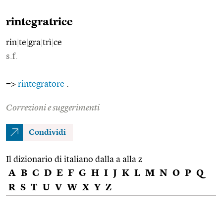
rintegratrice
rin
|
te
|
gra
|
trì
|
ce
s.f.
=>
rintegratore
.
Correzioni e suggerimenti
Condividi
Il dizionario di italiano dalla a alla z
A
B
C
D
E
F
G
H
I
J
K
L
M
N
O
P
Q
R
S
T
U
V
W
X
Y
Z