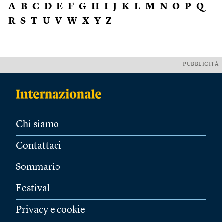
A
B
C
D
E
F
G
H
I
J
K
L
M
N
O
P
Q
R
S
T
U
V
W
X
Y
Z
PUBBLICITÀ
Chi siamo
Contattaci
Sommario
Festival
Privacy e cookie