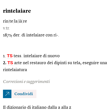
rintelaiare
rin
|
te
|
la
|
ià
|
re
v.tr.
1871; der. di intelaiare con ri-.
TS
1.
tess. intelaiare di nuovo
2.
TS
arte nel restauro dei dipinti su tela, eseguire una
rintelaiatura
Correzioni e suggerimenti
Condividi
Il dizionario di italiano dalla a alla z