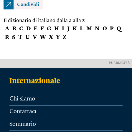
Condividi
Il dizionario di italiano dalla a alla z
A
B
C
D
E
F
G
H
I
J
K
L
M
N
O
P
Q
R
S
T
U
V
W
X
Y
Z
PUBBLICITÀ
Chi siamo
Contattaci
Sommario