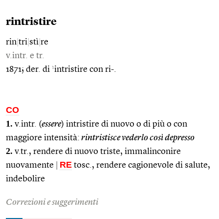
rintristire
rin
|
tri
|
stì
|
re
v.intr. e tr.
1
1871; der. di
intristire con ri-.
CO
1.
v.intr. (
essere
) intristire di nuovo o di più o con
maggiore intensità:
rintristisce vederlo così depresso
2.
v.tr., rendere di nuovo triste, immalinconire
RE
nuovamente
|
tosc., rendere cagionevole di salute,
indebolire
Correzioni e suggerimenti