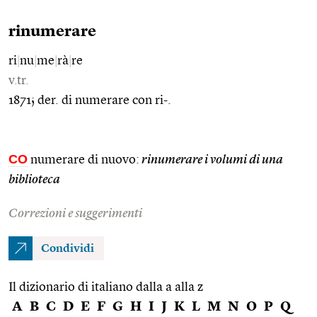
rinumerare
ri
|
nu
|
me
|
rà
|
re
v.tr.
1871; der. di numerare con ri-.
CO
numerare di nuovo:
rinumerare i volumi di una
biblioteca
Correzioni e suggerimenti
Condividi
Il dizionario di italiano dalla a alla z
A
B
C
D
E
F
G
H
I
J
K
L
M
N
O
P
Q