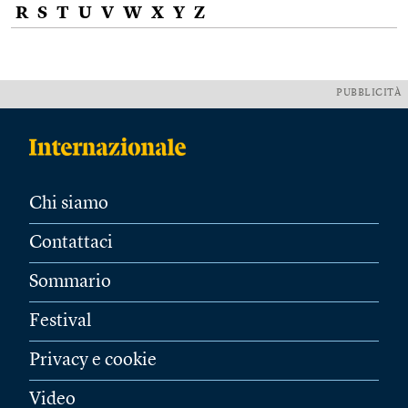
R
S
T
U
V
W
X
Y
Z
PUBBLICITÀ
Chi siamo
Contattaci
Sommario
Festival
Privacy e cookie
Video