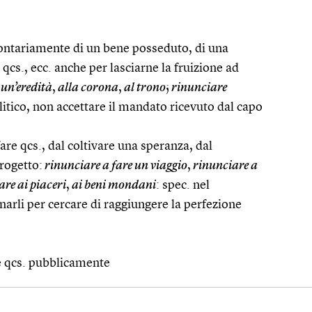
lontariamente di un bene posseduto, di una
qcs., ecc. anche per lasciarne la fruizione ad
un’eredità
,
alla corona
,
al trono
;
rinunciare
olitico, non accettare il mandato ricevuto dal capo
fare qcs., dal coltivare una speranza, dal
rogetto:
rinunciare a fare un viaggio
,
rinunciare a
re ai piaceri
,
ai beni mondani
: spec. nel
narli per cercare di raggiungere la perfezione
e qcs. pubblicamente