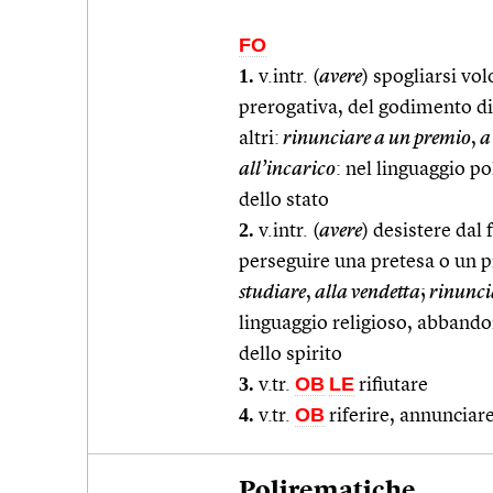
FO
1.
v.intr. (
avere
) spogliarsi vo
prerogativa, del godimento di 
altri:
rinunciare a un premio
,
a 
all’incarico
: nel linguaggio p
dello stato
2.
v.intr. (
avere
) desistere dal 
perseguire una pretesa o un p
studiare
,
alla vendetta
;
rinuncia
linguaggio religioso, abbando
dello spirito
3.
OB
LE
v.tr.
rifiutare
4.
OB
v.tr.
riferire, annunciar
Polirematiche