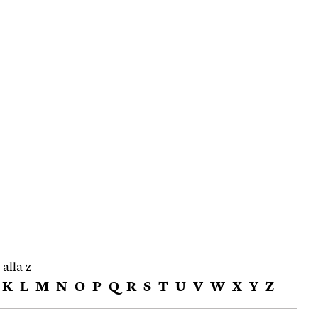
 alla z
K
L
M
N
O
P
Q
R
S
T
U
V
W
X
Y
Z