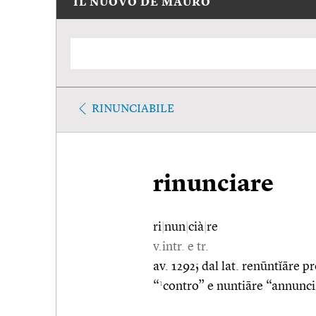
IL NUOVO DE MAURO
RINUNCIABILE
rinunciare
ri
|
nun
|
cià
|
re
v.intr. e tr.
av. 1292; dal lat. renūntĭāre p
1
“
contro” e nuntiāre “annunci