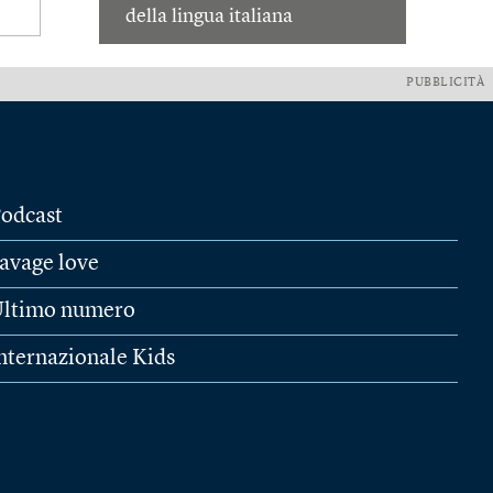
della lingua italiana
PUBBLICITÀ
odcast
avage love
ltimo numero
nternazionale Kids