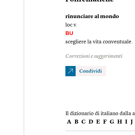
rinunciare al mondo
loc.v.
BU
scegliere la vita conventuale.
Correzioni e suggerimenti
Condividi
Il dizionario di italiano dalla a
A
B
C
D
E
F
G
H
I
J