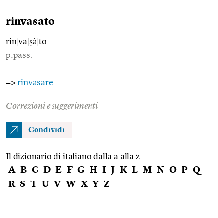
rinvasato
rin
|
va
|
ṣà
|
to
p.pass.
=>
rinvasare
.
Correzioni e suggerimenti
Condividi
Il dizionario di italiano dalla a alla z
A
B
C
D
E
F
G
H
I
J
K
L
M
N
O
P
Q
R
S
T
U
V
W
X
Y
Z