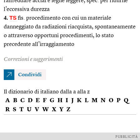
raffreddare acciai e leghe leggere, spec. per ridurne
l’eccessiva durezza
4.
TS
fis. procedimento con cui un materiale
danneggiato da radiazioni riacquista, spontaneamente
o attraverso opportuni procedimenti, lo stato
precedente all’irraggiamento
Correzioni e suggerimenti
Condividi
Il dizionario di italiano dalla a alla z
A
B
C
D
E
F
G
H
I
J
K
L
M
N
O
P
Q
R
S
T
U
V
W
X
Y
Z
PUBBLICITÀ