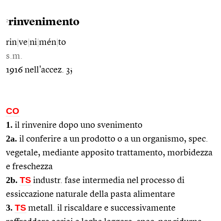
rinvenimento
2
rin
|
ve
|
ni
|
mén
|
to
s.m.
1916 nell'accez. 3;
CO
1.
il rinvenire dopo uno svenimento
2a.
il conferire a un prodotto o a un organismo, spec.
vegetale, mediante apposito trattamento, morbidezza
e freschezza
2b.
TS
industr. fase intermedia nel processo di
essiccazione naturale della pasta alimentare
3.
TS
metall. il riscaldare e successivamente