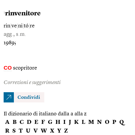
rinvenitore
1
rin
|
ve
|
ni
|
tó
|
re
agg., s.m.
1989;
CO
scopritore
Correzioni e suggerimenti
Condividi
Il dizionario di italiano dalla a alla z
A
B
C
D
E
F
G
H
I
J
K
L
M
N
O
P
Q
R
S
T
U
V
W
X
Y
Z