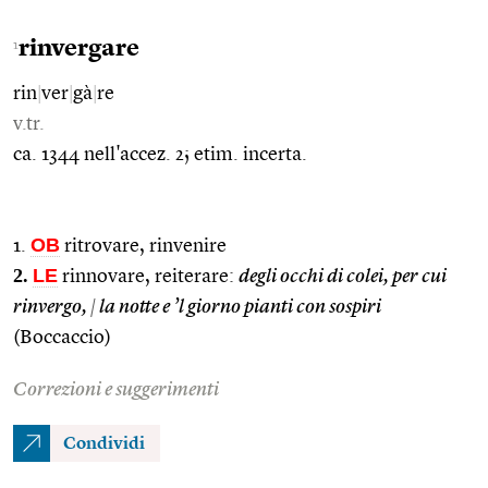
rinvergare
1
rin
|
ver
|
gà
|
re
v.tr.
ca. 1344 nell'accez. 2; etim. incerta.
OB
1.
ritrovare, rinvenire
2.
LE
rinnovare, reiterare:
degli occhi di colei, per cui
rinvergo,
|
la notte e ’l giorno pianti con sospiri
(Boccaccio)
Correzioni e suggerimenti
Condividi