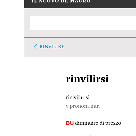
IL NUOVO DE MAURO
RINVILIRE
rinvilirsi
rin
|
vi
|
lìr
|
si
v.pronom.intr.
BU
diminuire di prezzo