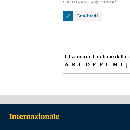
Correzioni e suggerimenti
Condividi
Il dizionario di italiano dalla a
A
B
C
D
E
F
G
H
I
J