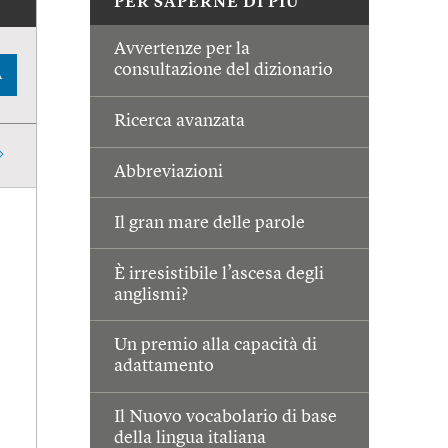
PER SAPERNE DI PIÙ
Avvertenze per la
consultazione del dizionario
A
Ricerca avanzata
Abbreviazioni
Il gran mare delle parole
È irresistibile l’ascesa degli
anglismi?
Un premio alla capacità di
adattamento
Il Nuovo vocabolario di base
della lingua italiana