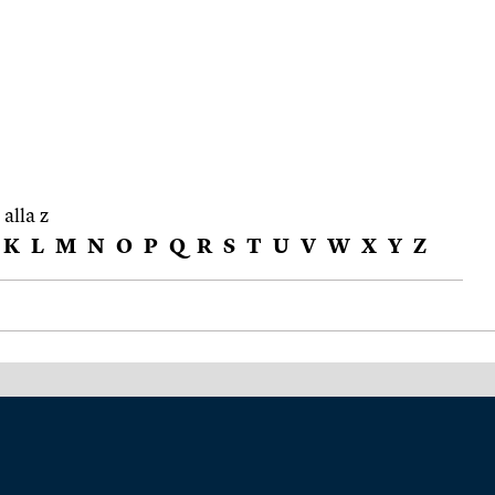
 alla z
K
L
M
N
O
P
Q
R
S
T
U
V
W
X
Y
Z