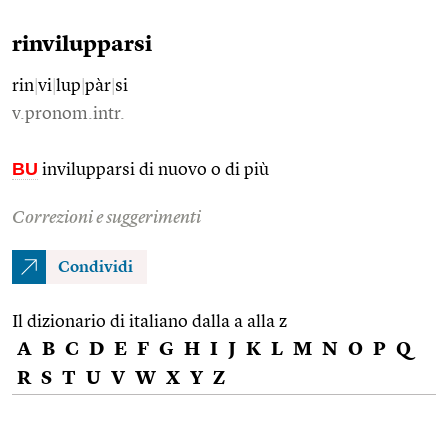
rinvilupparsi
rin
|
vi
|
lup
|
pàr
|
si
v.pronom.intr.
BU
invilupparsi di nuovo o di più
Correzioni e suggerimenti
Condividi
Il dizionario di italiano dalla a alla z
A
B
C
D
E
F
G
H
I
J
K
L
M
N
O
P
Q
R
S
T
U
V
W
X
Y
Z