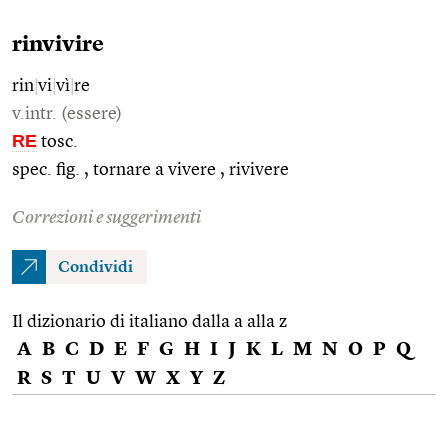
rinvivire
rin
|
vi
|
vì
|
re
v.intr. (essere)
RE
tosc.
spec. fig. , tornare a vivere , rivivere
Correzioni e suggerimenti
Condividi
Il dizionario di italiano dalla a alla z
A
B
C
D
E
F
G
H
I
J
K
L
M
N
O
P
Q
R
S
T
U
V
W
X
Y
Z