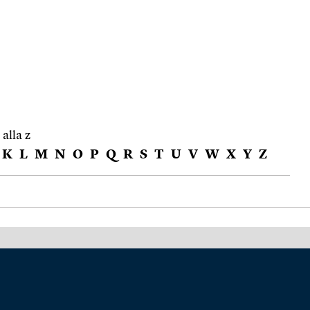
 alla z
K
L
M
N
O
P
Q
R
S
T
U
V
W
X
Y
Z