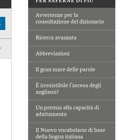
PER SAPERNE DI PIÙ
Avvertenze per la
consultazione del dizionario
A
Ricerca avanzata
Abbreviazioni
Il gran mare delle parole
È irresistibile l’ascesa degli
anglismi?
Un premio alla capacità di
adattamento
Il Nuovo vocabolario di base
della lingua italiana