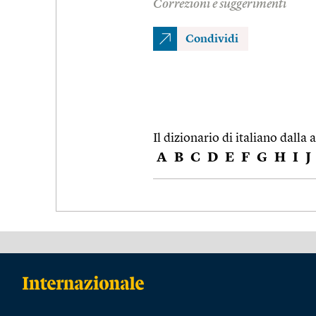
Correzioni e suggerimenti
Condividi
Il dizionario di italiano dalla a
A
B
C
D
E
F
G
H
I
J