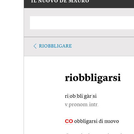
IL NUOVO DE MAURO
RIOBBLIGARE
riobbligarsi
ri
|
ob
|
bli
|
gàr
|
si
v.pronom.intr.
CO
obbligarsi di nuovo