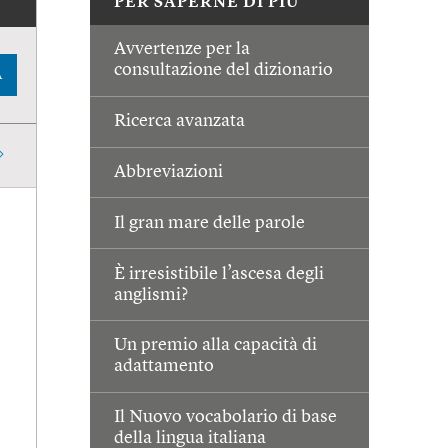
PER SAPERNE DI PIÙ
Avvertenze per la
consultazione del dizionario
A
Ricerca avanzata
Abbreviazioni
Il gran mare delle parole
È irresistibile l’ascesa degli
anglismi?
Un premio alla capacità di
adattamento
Il Nuovo vocabolario di base
della lingua italiana