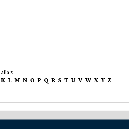
 alla z
K
L
M
N
O
P
Q
R
S
T
U
V
W
X
Y
Z