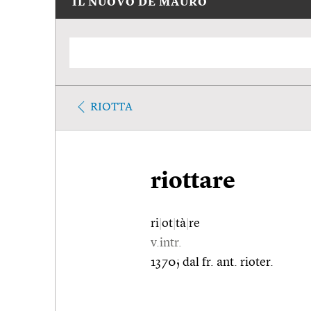
IL NUOVO DE MAURO
RIOTTA
riottare
ri
|
ot
|
tà
|
re
v.intr.
1370; dal fr. ant. rioter.