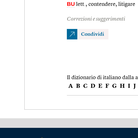
BU
lett., contendere, litigare
Correzioni e suggerimenti
Condividi
Il dizionario di italiano dalla a
A
B
C
D
E
F
G
H
I
J