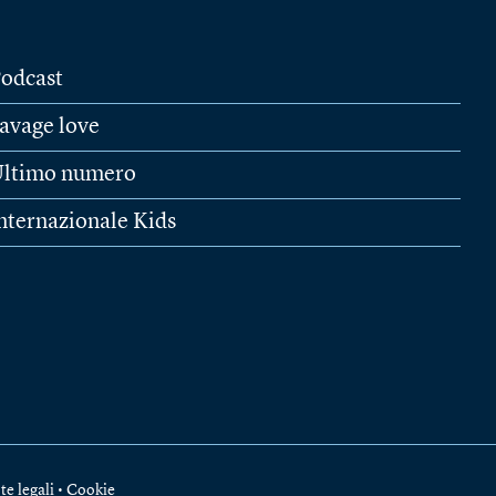
odcast
avage love
ltimo numero
nternazionale Kids
te legali
•
Cookie