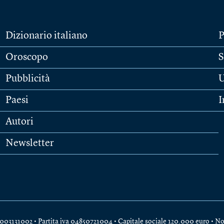
Dizionario italiano
P
Oroscopo
S
Pubblicità
U
Paesi
I
Autori
Newsletter
e 04003131002 • Partita iva 04850721004 • Capitale sociale 120.000 euro •
No