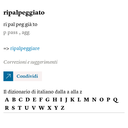
ripalpeggiato
ri
|
pal
|
peg
|
già
|
to
p.pass., agg.
=>
ripalpeggiare
Correzioni e suggerimenti
Condividi
Il dizionario di italiano dalla a alla z
A
B
C
D
E
F
G
H
I
J
K
L
M
N
O
P
Q
R
S
T
U
V
W
X
Y
Z