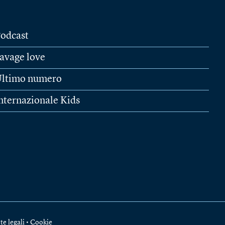
odcast
avage love
ltimo numero
nternazionale Kids
te legali
•
Cookie