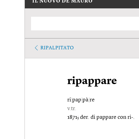
IL NUOVO DE MAURO
RIPALPITATO
ripappare
ri
|
pap
|
pà
|
re
v.tr.
1871; der. di pappare con ri-.