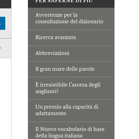
PER SAPERNE DI PIÙ
Avvertenze per la
consultazione del dizionario
A
Ricerca avanzata
Abbreviazioni
Il gran mare delle parole
È irresistibile l’ascesa degli
anglismi?
Un premio alla capacità di
adattamento
Il Nuovo vocabolario di base
della lingua italiana