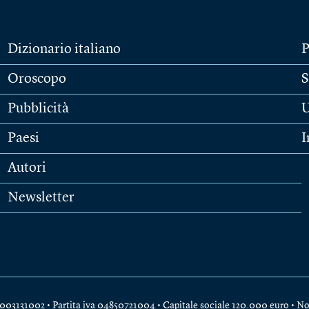
Dizionario italiano
P
Oroscopo
S
Pubblicità
U
Paesi
I
Autori
Newsletter
e 04003131002 • Partita iva 04850721004 • Capitale sociale 120.000 euro •
No