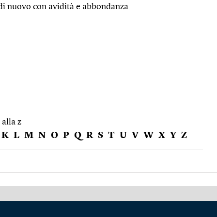
di nuovo con avidità e abbondanza
 alla z
K
L
M
N
O
P
Q
R
S
T
U
V
W
X
Y
Z