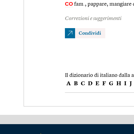
CO
fam., pappare, mangiare 
Correzioni e suggerimenti
Condividi
Il dizionario di italiano dalla a
A
B
C
D
E
F
G
H
I
J