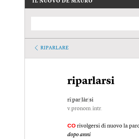
IL NUOVO DE MAURO
RIPARLARE
riparlarsi
ri
|
par
|
làr
|
si
v.pronom.intr.
CO
rivolgersi di nuovo la paro
dopo anni