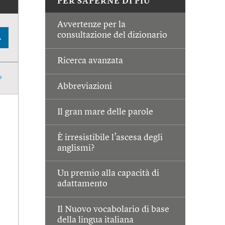
PER SAPERNE DI PIÙ
Avvertenze per la
consultazione del dizionario
A
Ricerca avanzata
Abbreviazioni
Il gran mare delle parole
È irresistibile l’ascesa degli
anglismi?
Un premio alla capacità di
adattamento
Il Nuovo vocabolario di base
della lingua italiana