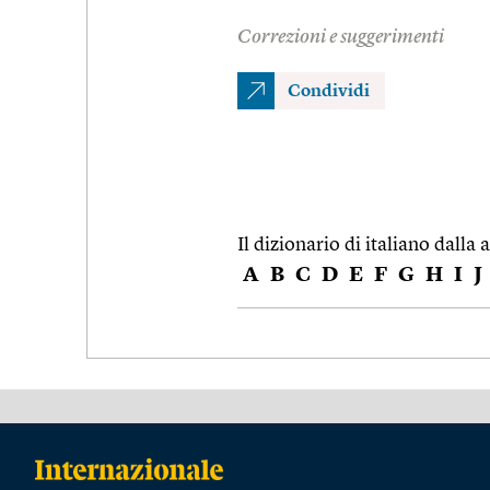
Correzioni e suggerimenti
Condividi
Il dizionario di italiano dalla a
A
B
C
D
E
F
G
H
I
J