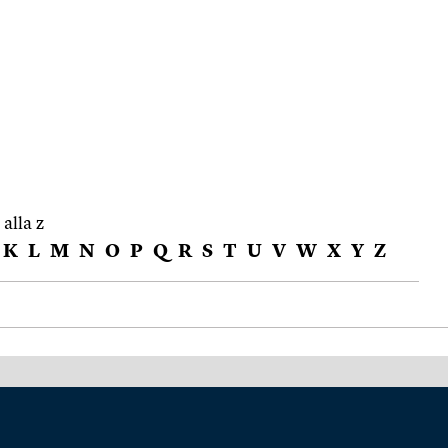
 alla z
K
L
M
N
O
P
Q
R
S
T
U
V
W
X
Y
Z