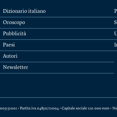
Dizionario italiano
P
Oroscopo
S
Pubblicità
U
Paesi
I
Autori
Newsletter
e 04003131002 • Partita iva 04850721004 • Capitale sociale 120.000 euro •
No