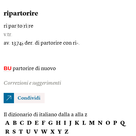
ripartorire
ri
|
par
|
to
|
rì
|
re
v.tr.
av. 1374; der. di partorire con ri-.
BU
partorire di nuovo
Correzioni e suggerimenti
Condividi
Il dizionario di italiano dalla a alla z
A
B
C
D
E
F
G
H
I
J
K
L
M
N
O
P
Q
R
S
T
U
V
W
X
Y
Z