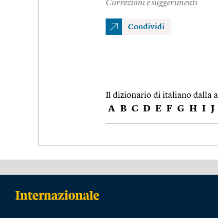
Correzioni e suggerimenti
Condividi
Il dizionario di italiano dalla a
A
B
C
D
E
F
G
H
I
J