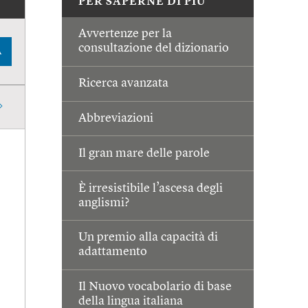
PER SAPERNE DI PIÙ
Avvertenze per la
consultazione del dizionario
A
Ricerca avanzata
Abbreviazioni
Il gran mare delle parole
È irresistibile l’ascesa degli
anglismi?
Un premio alla capacità di
adattamento
Il Nuovo vocabolario di base
della lingua italiana