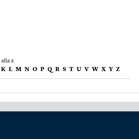
 alla z
K
L
M
N
O
P
Q
R
S
T
U
V
W
X
Y
Z