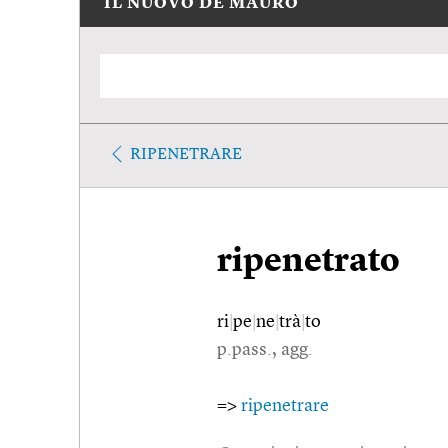
IL NUOVO DE MAURO
RIPENETRARE
ripenetrato
ri
|
pe
|
ne
|
trà
|
to
p.pass., agg.
=>
ripenetrare