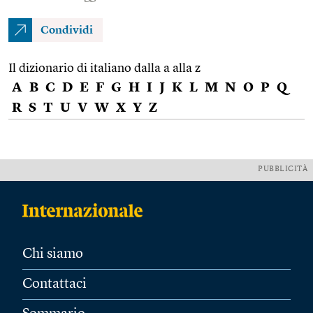
Condividi
Il dizionario di italiano dalla a alla z
A
B
C
D
E
F
G
H
I
J
K
L
M
N
O
P
Q
R
S
T
U
V
W
X
Y
Z
PUBBLICITÀ
Chi siamo
Contattaci