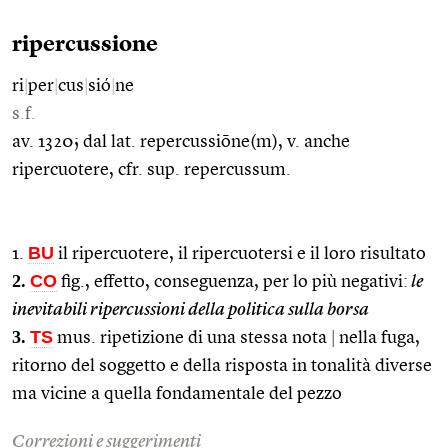
ripercussione
ri
|
per
|
cus
|
sió
|
ne
s.f.
av. 1320; dal lat. repercussiōne(m), v. anche
ripercuotere, cfr. sup. repercussum.
BU
1.
il ripercuotere, il ripercuotersi e il loro risultato
2.
CO
fig., effetto, conseguenza, per lo più negativi:
le
inevitabili ripercussioni della politica sulla borsa
3.
TS
mus. ripetizione di una stessa nota
|
nella fuga,
ritorno del soggetto e della risposta in tonalità diverse
ma vicine a quella fondamentale del pezzo
Correzioni e suggerimenti