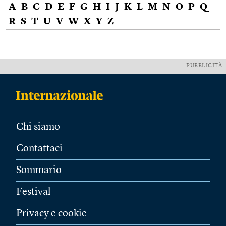
A
B
C
D
E
F
G
H
I
J
K
L
M
N
O
P
Q
R
S
T
U
V
W
X
Y
Z
PUBBLICITÀ
Chi siamo
Contattaci
Sommario
Festival
Privacy e cookie