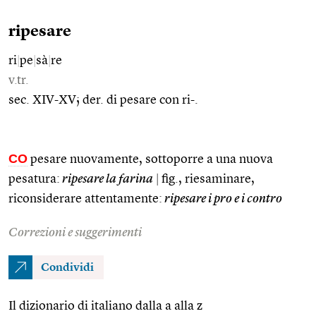
ripesare
ri
|
pe
|
sà
|
re
v.tr.
sec. XIV-XV; der. di pesare con ri-.
CO
pesare nuovamente, sottoporre a una nuova
pesatura:
ripesare la farina
|
fig., riesaminare,
riconsiderare attentamente:
ripesare i pro e i contro
Correzioni e suggerimenti
Condividi
Il dizionario di italiano dalla a alla z