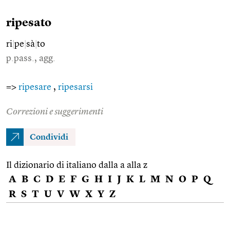
ripesato
ri
|
pe
|
sà
|
to
p.pass., agg.
=>
ripesare
,
ripesarsi
Correzioni e suggerimenti
Condividi
Il dizionario di italiano dalla a alla z
A
B
C
D
E
F
G
H
I
J
K
L
M
N
O
P
Q
R
S
T
U
V
W
X
Y
Z