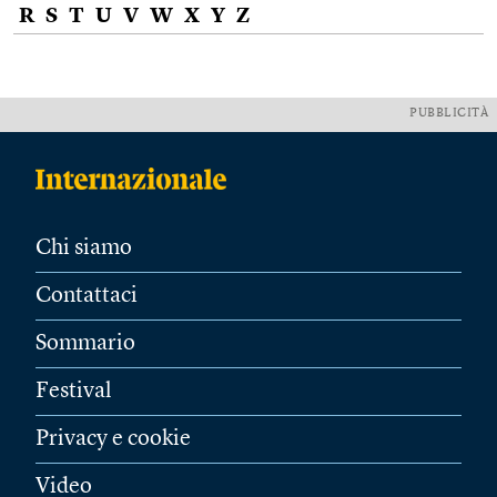
R
S
T
U
V
W
X
Y
Z
PUBBLICITÀ
Chi siamo
Contattaci
Sommario
Festival
Privacy e cookie
Video