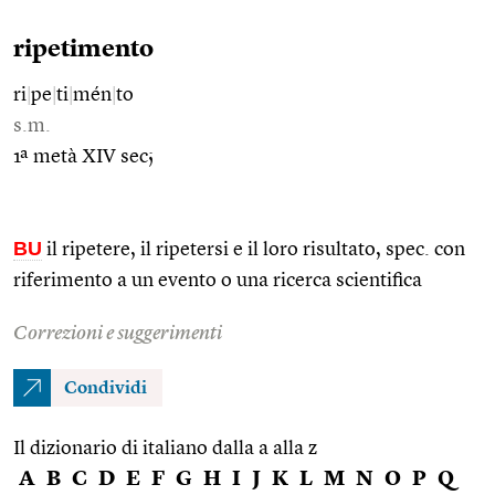
ripetimento
ri
|
pe
|
ti
|
mén
|
to
s.m.
1ª metà XIV sec;
BU
il ripetere, il ripetersi e il loro risultato, spec. con
riferimento a un evento o una ricerca scientifica
Correzioni e suggerimenti
Condividi
Il dizionario di italiano dalla a alla z
A
B
C
D
E
F
G
H
I
J
K
L
M
N
O
P
Q