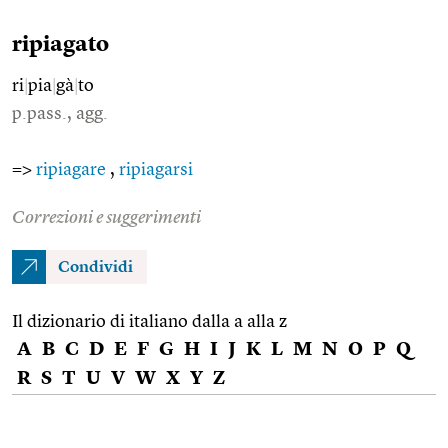
ripiagato
ri
|
pia
|
gà
|
to
p.pass., agg.
=>
ripiagare
,
ripiagarsi
Correzioni e suggerimenti
Condividi
Il dizionario di italiano dalla a alla z
A
B
C
D
E
F
G
H
I
J
K
L
M
N
O
P
Q
R
S
T
U
V
W
X
Y
Z