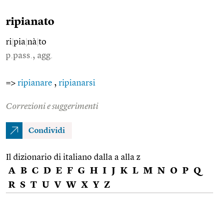
ripianato
ri
|
pia
|
nà
|
to
p.pass., agg.
=>
ripianare
,
ripianarsi
Correzioni e suggerimenti
Condividi
Il dizionario di italiano dalla a alla z
A
B
C
D
E
F
G
H
I
J
K
L
M
N
O
P
Q
R
S
T
U
V
W
X
Y
Z