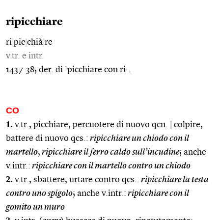
ripicchiare
ri
|
pic
|
chià
|
re
v.tr. e intr.
1
1437-38; der. di
picchiare con ri-.
CO
1.
v.tr., picchiare, percuotere di nuovo qcn.
|
colpire,
battere di nuovo qcs.:
ripicchiare un chiodo con il
martello
,
ripicchiare il ferro caldo sull’incudine
; anche
v.intr.:
ripicchiare con il martello contro un chiodo
2.
v.tr., sbattere, urtare contro qcs.:
ripicchiare la testa
contro uno spigolo
; anche v.intr.:
ripicchiare con il
gomito un muro