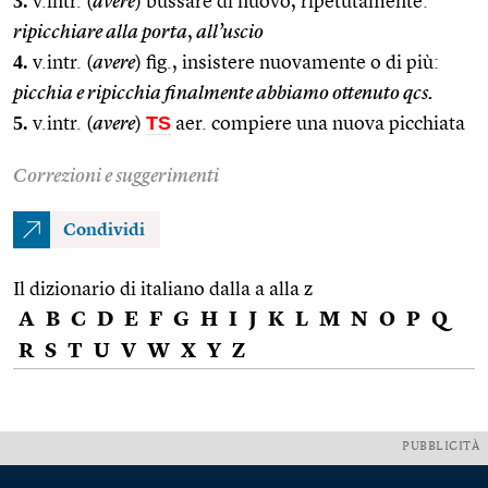
3.
v.intr. (
avere
) bussare di nuovo, ripetutamente:
ripicchiare alla porta
,
all’uscio
4.
v.intr. (
avere
) fig., insistere nuovamente o di più:
picchia e ripicchia finalmente abbiamo ottenuto qcs.
5.
TS
v.intr. (
avere
)
aer. compiere una nuova picchiata
Correzioni e suggerimenti
Condividi
Il dizionario di italiano dalla a alla z
A
B
C
D
E
F
G
H
I
J
K
L
M
N
O
P
Q
R
S
T
U
V
W
X
Y
Z
PUBBLICITÀ