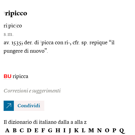
ripicco
1
ri
|
pìc
|
co
s.m.
2
av. 1535; der. di
picca con ri-, cfr. sp. repique “il
pungere di nuovo”.
BU
ripicca
Correzioni e suggerimenti
Condividi
Il dizionario di italiano dalla a alla z
A
B
C
D
E
F
G
H
I
J
K
L
M
N
O
P
Q