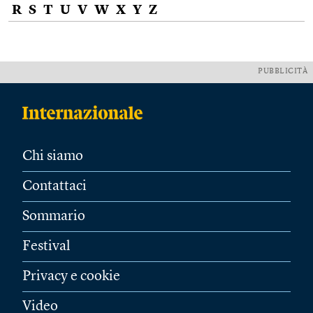
R
S
T
U
V
W
X
Y
Z
PUBBLICITÀ
Chi siamo
Contattaci
Sommario
Festival
Privacy e cookie
Video