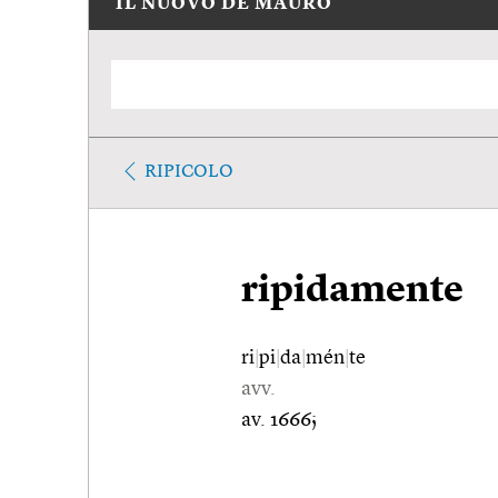
IL NUOVO DE MAURO
RIPICOLO
ripidamente
ri
|
pi
|
da
|
mén
|
te
avv.
av. 1666;