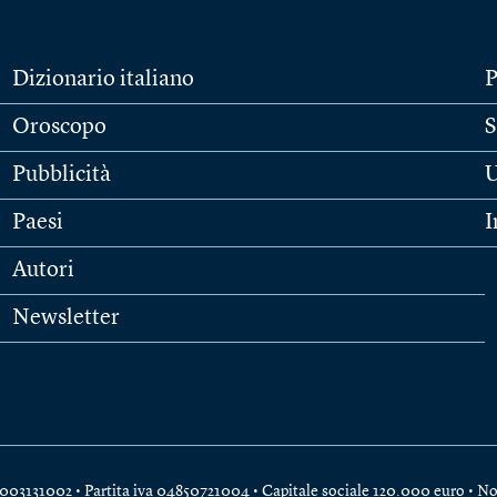
Dizionario italiano
P
Oroscopo
S
Pubblicità
U
Paesi
I
Autori
Newsletter
e 04003131002 • Partita iva 04850721004 • Capitale sociale 120.000 euro •
No