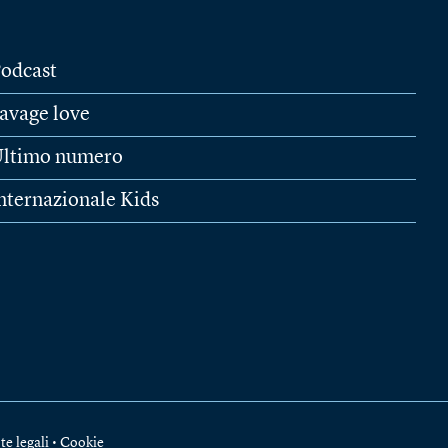
odcast
avage love
ltimo numero
nternazionale Kids
te legali
•
Cookie