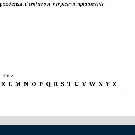
 pendenza:
il sentiero si inerpicava ripidamente
 alla z
K
L
M
N
O
P
Q
R
S
T
U
V
W
X
Y
Z