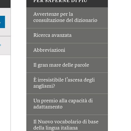
PER SAPERNE DI PIÙ
Avvertenze per la
consultazione del dizionario
A
Ricerca avanzata
Abbreviazioni
Il gran mare delle parole
È irresistibile l’ascesa degli
anglismi?
Un premio alla capacità di
adattamento
Il Nuovo vocabolario di base
della lingua italiana