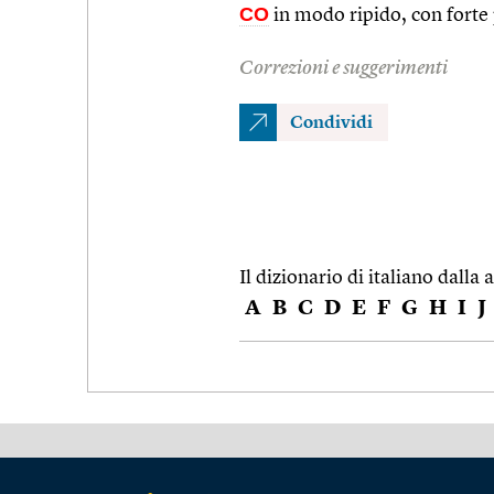
CO
in modo ripido, con forte
Correzioni e suggerimenti
Condividi
Il dizionario di italiano dalla a
A
B
C
D
E
F
G
H
I
J