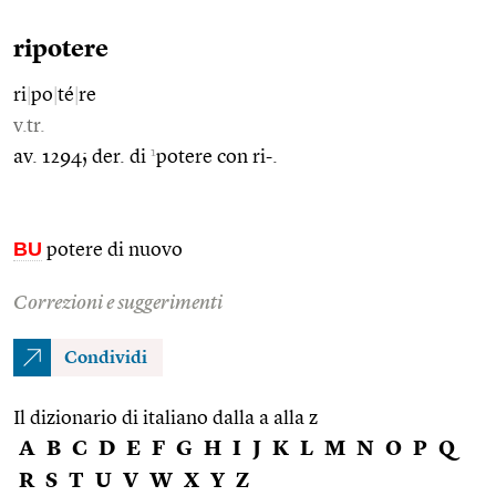
ripotere
ri
|
po
|
té
|
re
v.tr.
1
av. 1294; der. di
potere con ri-.
BU
potere di nuovo
Correzioni e suggerimenti
Condividi
Il dizionario di italiano dalla a alla z
A
B
C
D
E
F
G
H
I
J
K
L
M
N
O
P
Q
R
S
T
U
V
W
X
Y
Z