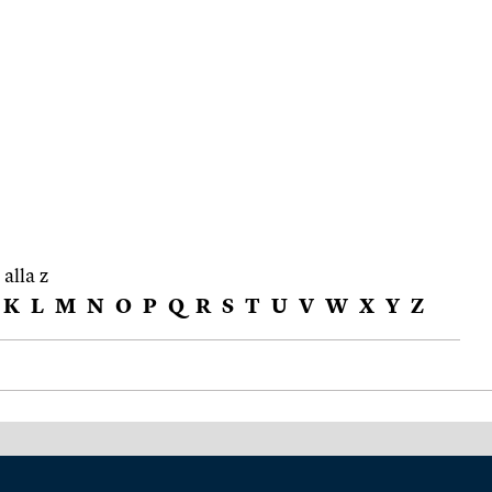
 alla z
K
L
M
N
O
P
Q
R
S
T
U
V
W
X
Y
Z