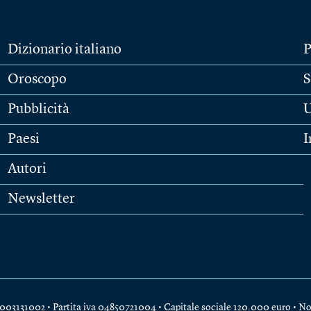
Dizionario italiano
P
Oroscopo
S
Pubblicità
U
Paesi
I
Autori
Newsletter
e 04003131002 • Partita iva 04850721004 • Capitale sociale 120.000 euro •
No