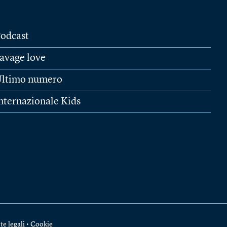
odcast
avage love
ltimo numero
nternazionale Kids
te legali
•
Cookie