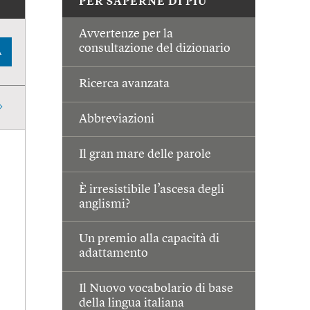
PER SAPERNE DI PIÙ
Avvertenze per la
consultazione del dizionario
A
Ricerca avanzata
Abbreviazioni
Il gran mare delle parole
È irresistibile l’ascesa degli
anglismi?
Un premio alla capacità di
adattamento
Il Nuovo vocabolario di base
della lingua italiana