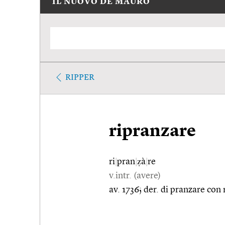
IL NUOVO DE MAURO
RIPPER
ripranzare
ri
|
pran
|
ẓà
|
re
v.intr. (avere)
av. 1736; der. di pranzare con r