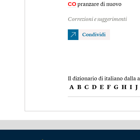
CO
pranzare di nuovo
Correzioni e suggerimenti
Condividi
Il dizionario di italiano dalla a
A
B
C
D
E
F
G
H
I
J