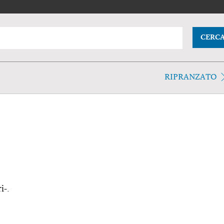
CERC
RIPRANZATO
i-.