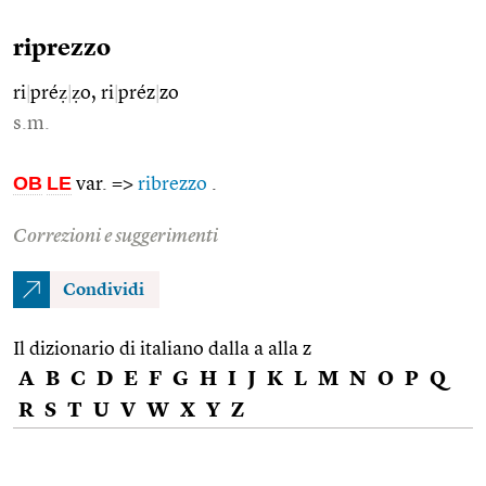
riprezzo
ri
|
préẓ
|
ẓo, ri
|
préz
|
zo
s.m.
OB
LE
var. =>
ribrezzo
.
Correzioni e suggerimenti
Condividi
Il dizionario di italiano dalla a alla z
A
B
C
D
E
F
G
H
I
J
K
L
M
N
O
P
Q
R
S
T
U
V
W
X
Y
Z