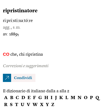
ripristinatore
ri
|
pri
|
sti
|
na
|
tó
|
re
agg., s.m.
av. 1889;
CO
che, chi ripristina
Correzioni e suggerimenti
Condividi
Il dizionario di italiano dalla a alla z
A
B
C
D
E
F
G
H
I
J
K
L
M
N
O
P
Q
R
S
T
U
V
W
X
Y
Z