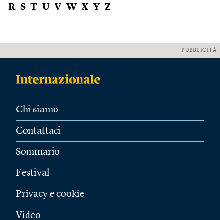
R
S
T
U
V
W
X
Y
Z
PUBBLICITÀ
Chi siamo
Contattaci
Sommario
Festival
Privacy e cookie
Video