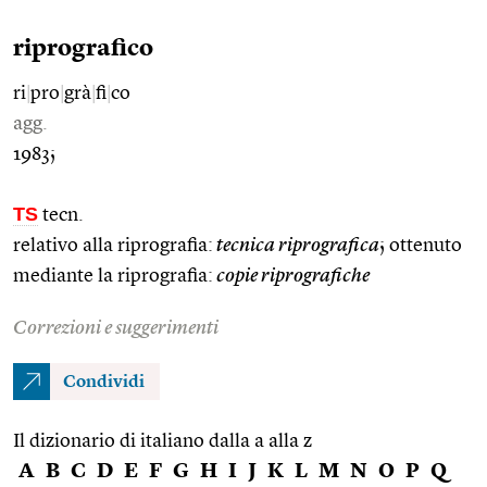
riprografico
ri
|
pro
|
grà
|
fi
|
co
agg.
1983;
TS
tecn.
relativo alla riprografia:
tecnica riprografica
; ottenuto
mediante la riprografia:
copie riprografiche
Correzioni e suggerimenti
Condividi
Il dizionario di italiano dalla a alla z
A
B
C
D
E
F
G
H
I
J
K
L
M
N
O
P
Q